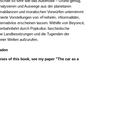
chaft so sehr wie das Automobil – Grund genug,
nalysieren und Auswege aus der planetaren
limabilanzen und moralischen Vorwürfen unternimmt
onierte Vorstellungen von »Freiheit«, »Normalität«,
ternativlos erscheinen lassen. Mithilfe von Beyoncé,
terbahnfahrt durch Popkultur, faschistische
ische Landbesetzungen und die Tugenden der
reier Welten aufzurufen.
oaden
ses of this book, see my paper "The car as a