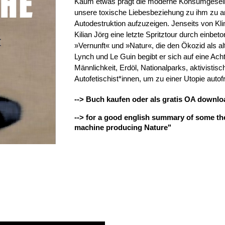
Kaum etwas prägt die moderne Konsumgesells
unsere toxische Liebesbeziehung zu ihm zu a
Autodestruktion aufzuzeigen. Jenseits von K
Kilian Jörg eine letzte Spritztour durch einbet
»Vernunft« und »Natur«, die den Ökozid als al
Lynch und Le Guin begibt er sich auf eine Ach
Männlichkeit, Erdöl, Nationalparks, aktivist
Autofetischist*innen, um zu einer Utopie autof
--> Buch kaufen oder als gratis OA downl
--> for a good english summary of some the
machine producing Nature"