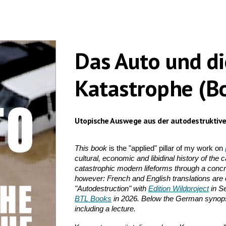
ip to main content
Skip to navigat
Das Auto und di
Katastrophe (B
Utopische Auswege aus der autodestruktiven
This book
is the "applied" pillar of my work on
cultural, economic and libidinal history of the 
catastrophic modern lifeforms through a conc
however: French and English translations are o
"Autodestruction" with
Edition Wildproject
in Se
BTL Books
in 2026. Below the German synopsi
including a lecture.